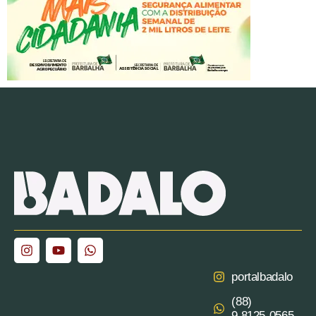
portalbadalo
(88)
9.8125‑0565‬