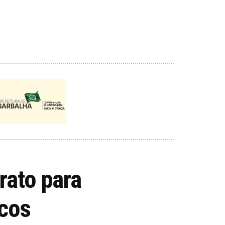
rato para
icos