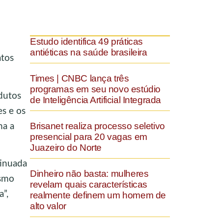
Estudo identifica 49 práticas
antiéticas na saúde brasileira
atos
Times | CNBC lança três
programas em seu novo estúdio
odutos
de Inteligência Artificial Integrada
es e os
Brisanet realiza processo seletivo
na a
presencial para 20 vagas em
Juazeiro do Norte
tinuada
Dinheiro não basta: mulheres
esmo
revelam quais características
a”,
realmente definem um homem de
alto valor