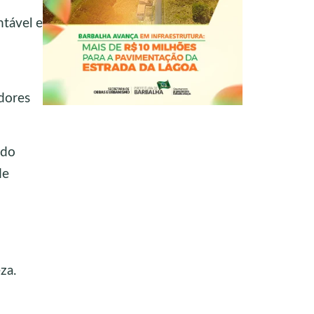
ntável e
dores
 do
de
za.