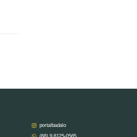
portalbadalo
(88) 9.8125‑0565‬