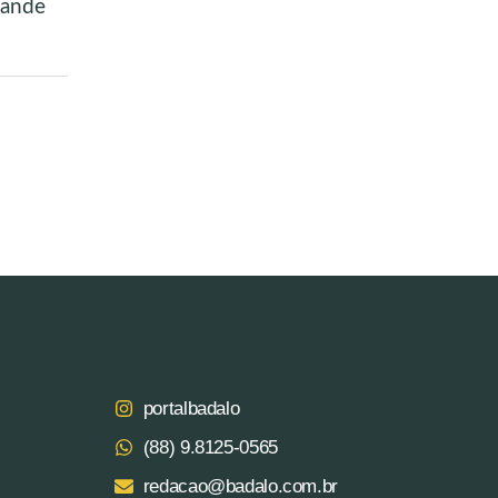
rande
portalbadalo
(88) 9.8125‑0565‬
redacao@badalo.com.br