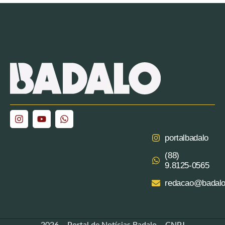
portalbadalo
(88)
9.8125‑0565‬
redacao@badalo
2026 – Portal de Notícias Badalo – CNPJ