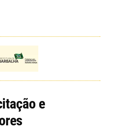
itação e
ores