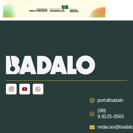
portalbadalo
(88)
9.8125‑0565‬
redacao@badalo