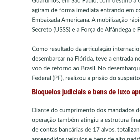
Guarulhos, em São Paulo, com destino a O
agiram de forma imediata entrando em c
Embaixada Americana. A mobilização rápi
Secreto (USSS) e a Força de Alfândega e 
Como resultado da articulação internacion
desembarcar na Flórida, teve a entrada 
voo de retorno ao Brasil. No desembarq
Federal (PF), realizou a prisão do suspeito
Bloqueios judiciais e bens de luxo a
Diante do cumprimento dos mandados de 
operação também atingiu a estrutura fina
de contas bancárias de 17 alvos, totaliz
apreendidos veículos e bens de alto padr