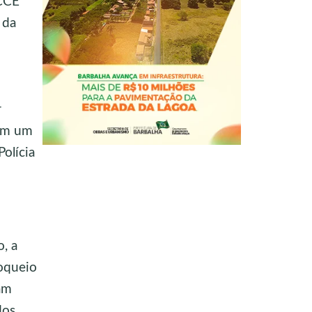
PCCE
 da
r
 em um
olícia
, a
loqueio
ram
dos,