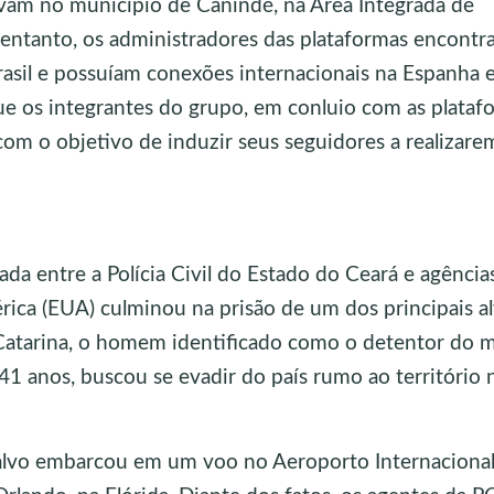
avam no município de Canindé, na Área Integrada de
 entanto, os administradores das plataformas encont
rasil e possuíam conexões internacionais na Espanha 
e os integrantes do grupo, em conluio com as plataf
om o objetivo de induzir seus seguidores a realizare
ada entre a Polícia Civil do Estado do Ceará e agência
ica (EUA) culminou na prisão de um dos principais a
Catarina, o homem identificado como o detentor do m
41 anos, buscou se evadir do país rumo ao território 
o alvo embarcou em um voo no Aeroporto Internaciona