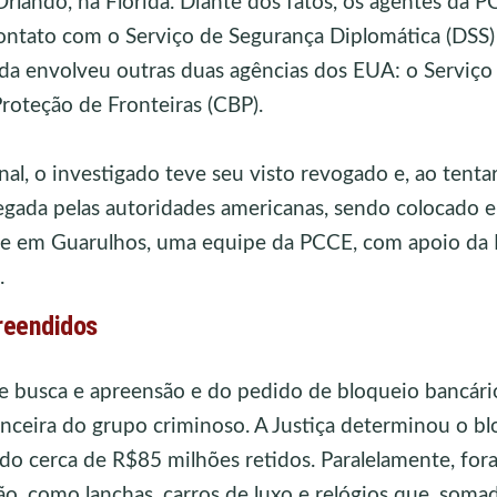
rlando, na Flórida. Diante dos fatos, os agentes da 
ontato com o Serviço de Segurança Diplomática (DSS)
da envolveu outras duas agências dos EUA: o Serviço
Proteção de Fronteiras (CBP).
al, o investigado teve seu visto revogado e, ao tenta
negada pelas autoridades americanas, sendo colocado
ue em Guarulhos, uma equipe da PCCE, com apoio da P
.
preendidos
busca e apreensão e do pedido de bloqueio bancário
nceira do grupo criminoso. A Justiça determinou o b
ando cerca de R$85 milhões retidos. Paralelamente, fo
ão, como lanchas, carros de luxo e relógios que, soma