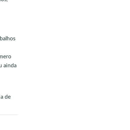
abalhos
úmero
u ainda
ia de