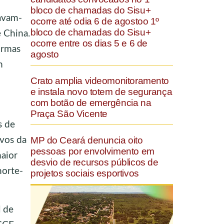
bloco de chamadas do Sisu+
ravam-
ocorre até odia 6 de agostoo 1º
bloco de chamadas do Sisu+
e China.
ocorre entre os dias 5 e 6 de
ormas
agosto
m
Crato amplia videomonitoramento
e instala novo totem de segurança
com botão de emergência na
Praça São Vicente
s de
MP do Ceará denuncia oito
lvos da
pessoas por envolvimento em
aior
desvio de recursos públicos de
norte-
projetos sociais esportivos
l de