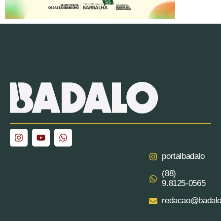
portalbadalo
(88)
9.8125‑0565‬
redacao@badalo