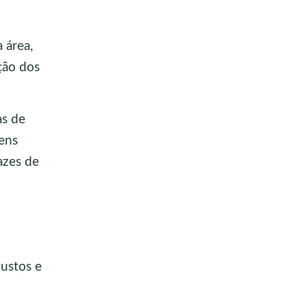
 área,
ção dos
as de
gens
azes de
custos e