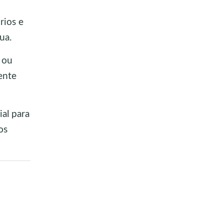
rios e
ua.
 ou
ente
al para
os