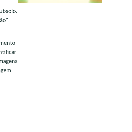
ubsolo.
ão”,
iamento
tificar
imagens
uagem