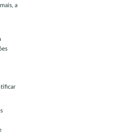
mais, a
a
ões
ificar
es
e