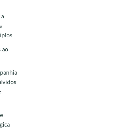
 a
s
pios.
s ao
mpanhia
olvidos
e
 e
gica