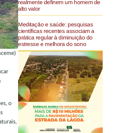
realmente definem um homem de
alto valor
Meditação e saúde: pesquisas
científicas recentes associam a
prática regular à diminuição do
estresse e melhora do sono
nceme)
icar
a
es, o
es
turais,