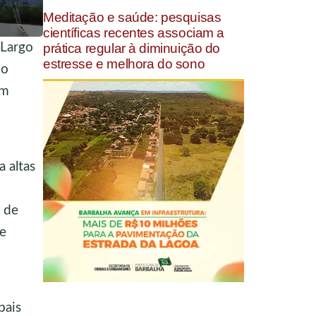
Meditação e saúde: pesquisas
científicas recentes associam a
 Largo
prática regular à diminuição do
estresse e melhora do sono
do
em
 altas
s de
 e
pais