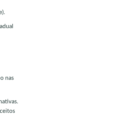
).
adual
do nas
nativas.
ceitos