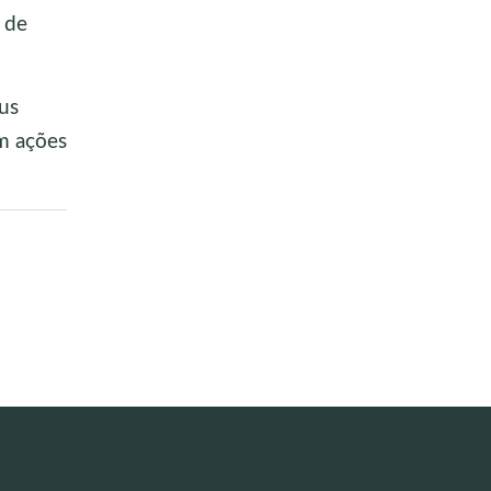
 de
us
m ações