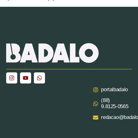
portalbadalo
(88)
9.8125‑0565‬
redacao@badalo