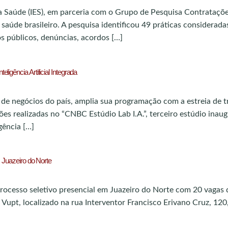
 Saúde (IES), em parceria com o Grupo de Pesquisa Contrataçõe
 saúde brasileiro. A pesquisa identificou 49 práticas considerada
s públicos, denúncias, acordos […]
igência Artificial Integrada
o de negócios do país, amplia sua programação com a estreia de 
ões realizadas no “CNBC Estúdio Lab I.A.”, terceiro estúdio ina
gência […]
m Juazeiro do Norte
 processo seletivo presencial em Juazeiro do Norte com 20 vaga
Vupt, localizado na rua Interventor Francisco Erivano Cruz, 120