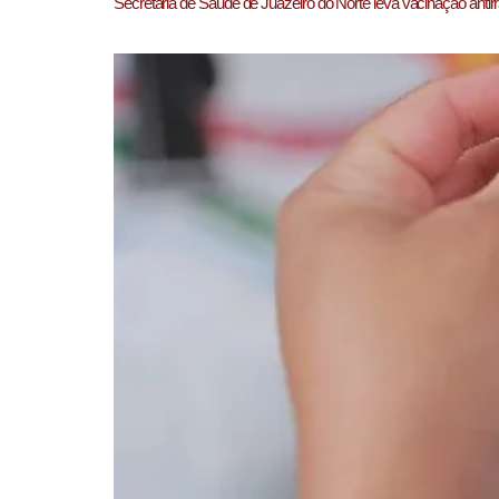
Secretaria de Saúde de Juazeiro do Norte leva vacinação antirr