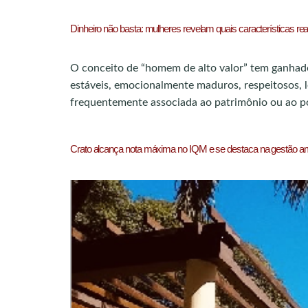
Dinheiro não basta: mulheres revelam quais características r
O conceito de “homem de alto valor” tem ganhad
estáveis, emocionalmente maduros, respeitosos, l
frequentemente associada ao patrimônio ou ao pod
Crato alcança nota máxima no IQM e se destaca na gestão am