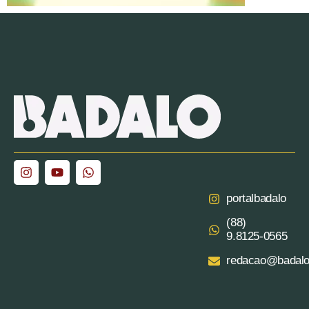
portalbadalo
(88)
9.8125‑0565‬
redacao@badalo