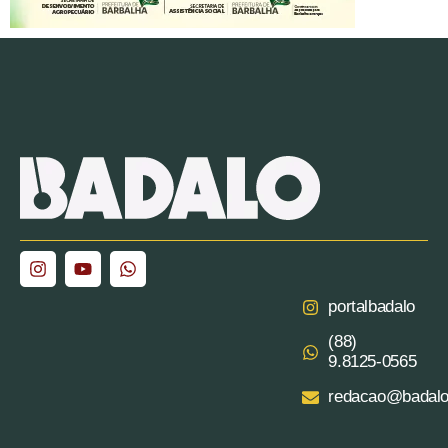
portalbadalo
(88)
9.8125‑0565‬
redacao@badalo