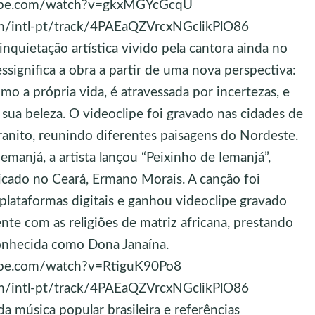
utube.com/watch?v=gkxMGYcGcqU
com/intl-pt/track/4PAEaQZVrcxNGclikPlO86
inquietação artística vivido pela cantora ainda no
ressignifica a obra a partir de uma nova perspectiva:
o a própria vida, é atravessada por incertezas, e
ua beleza. O videoclipe foi gravado nas cidades de
ranito, reunindo diferentes paisagens do Nordeste.
Iemanjá, a artista lançou “Peixinho de Iemanjá”,
ado no Ceará, Ermano Morais. A canção foi
plataformas digitais e ganhou videoclipe gravado
nte com as religiões de matriz africana, prestando
nhecida como Dona Janaína.
tube.com/watch?v=RtiguK90Po8
com/intl-pt/track/4PAEaQZVrcxNGclikPlO86
 música popular brasileira e referências