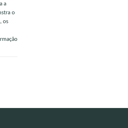
a a
stra o
, os
ormação