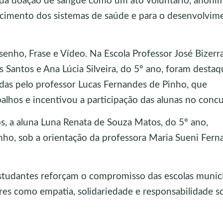
 da doação de sangue como um ato voluntário, anôni
talecimento dos sistemas de saúde e para o desenvolvim
enho, Frase e Vídeo. Na Escola Professor José Bizerr
os Santos e Ana Lúcia Silveira, do 5º ano, foram desta
das pelo professor Lucas Fernandes de Pinho, que
hos e incentivou a participação das alunas no concu
, a aluna Luna Renata de Souza Matos, do 5º ano,
ho, sob a orientação da professora Maria Sueni Fern
studantes reforçam o compromisso das escolas munic
es como empatia, solidariedade e responsabilidade so