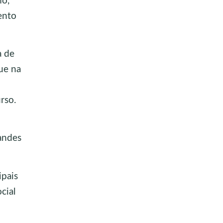
mo,
ento
a de
que na
rso.
andes
ipais
cial