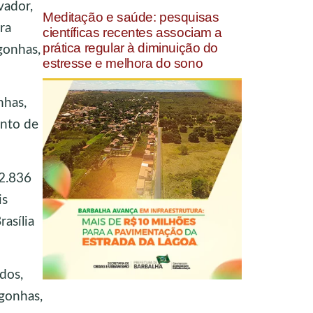
vador,
Meditação e saúde: pesquisas
ra
científicas recentes associam a
prática regular à diminuição do
gonhas,
estresse e melhora do sono
nhas,
ento de
 2.836
is
rasília
dos,
ngonhas,