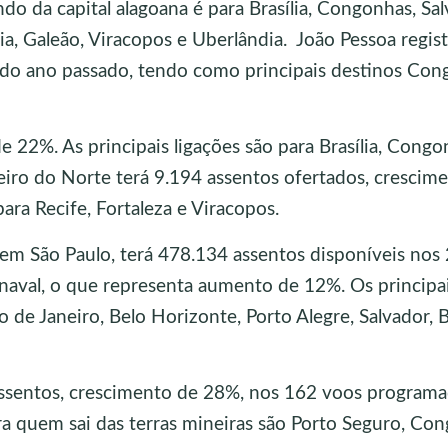
ndo da capital alagoana é para Brasília, Congonhas, Sal
a, Galeão, Viracopos e Uberlândia. João Pessoa regist
 do ano passado, tendo como principais destinos Con
 22%. As principais ligações são para Brasília, Congo
eiro do Norte terá 9.194 assentos ofertados, crescim
ara Recife, Fortaleza e Viracopos.
m São Paulo, terá 478.134 assentos disponíveis nos
aval, o que representa aumento de 12%. Os principa
io de Janeiro, Belo Horizonte, Porto Alegre, Salvador, B
assentos, crescimento de 28%, nos 162 voos programa
ra quem sai das terras mineiras são Porto Seguro, Co