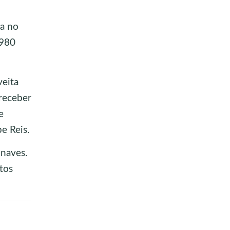
na no
.980
veita
 receber
e
e Reis.
onaves.
rtos