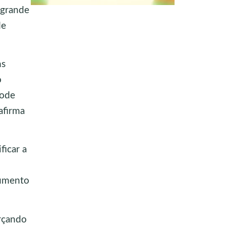
 grande
de
ns
o
pode
afirma
ficar a
aumento
rçando