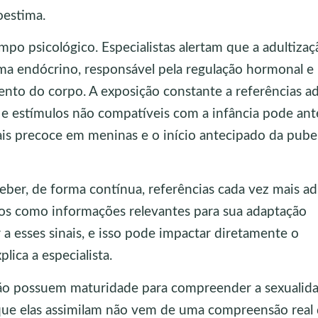
oestima.
po psicológico. Especialistas alertam que a adultizaç
ma endócrino, responsável pela regulação hormonal e 
to do corpo. A exposição constante a referências ad
 estímulos não compatíveis com a infância pode ant
is precoce em meninas e o início antecipado da pub
ber, de forma contínua, referências cada vez mais adu
los como informações relevantes para sua adaptação
a esses sinais, e isso pode impactar diretamente o
ica a especialista.
 não possuem maturidade para compreender a sexualid
O que elas assimilam não vem de uma compreensão real