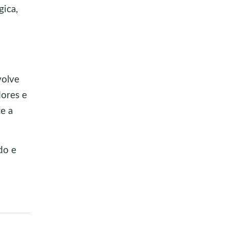
gica,
volve
dores e
e a
do e